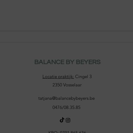
Is s
Zijn zoetstoffen echt zo
slecht?
BALANCE BY BEYERS
Locatie praktijk:
Cingel 3
2350 Vosselaar
tatjana@balancebybeyers.be
0476/08.35.
85
KBO: 0791.865.636