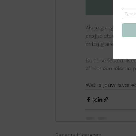
Als je graag zo lang 
erbij te eten (bv. me
ontbijtgranen of gewo
Don't be fooled, ik e
af met een lekkere por
Wat is jouw favorie
Recente blogposts