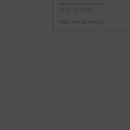
Voeg een beoordeling toe
3 tips om met al die
Plaats een opmerking...
'Sinterklaas'-chocolade om
te gaan