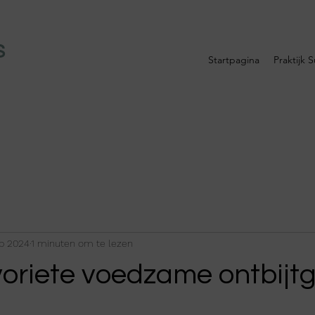
S
Startpagina
Praktijk 
eb 2024
1 minuten om te lezen
avoriete voedzame ontbijt
 uit 5 sterren.