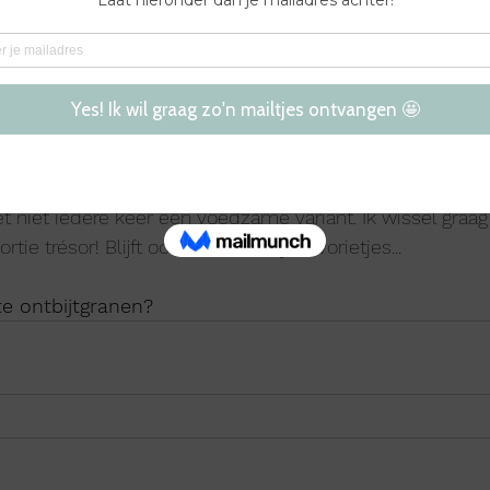
mogelijk verzadigd wilt zijn, raad ik aan om iets van een
lk of yoghurt) en eventueel ook een stukje fruit. Dit kan
on een stuk fruit apart. 
et niet iedere keer een voedzame variant. Ik wissel graag
tie trésor! Blijft ook een van mijn favorietjes...
te ontbijtgranen?