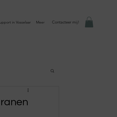
Contacteer mij!
Support in Vosselaar
Meer
granen