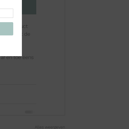
 melkproduct 
 samen met de 
 af en toe eens 
Alles weergeven