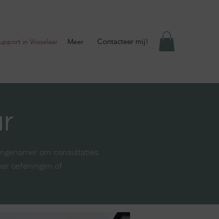
Contacteer mij!
Support in Vosselaar
Meer
ar
 aangenamer om consultaties
ker oefeningen of