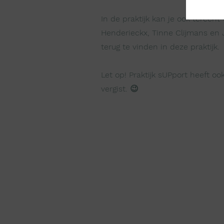
In de praktijk kan je ook terecht
Henderieckx, Tinne Clijmans en 
terug te vinden in deze praktijk
Let op! Praktijk sUPport heeft ook
vergist. 😉