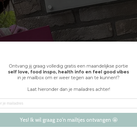
atie
 praktijk sUPport in Vosselaar ontvang ik jullie graag voor éé
op dinsdagen tussen 18u en 21 u. Op donderdagavond is het
binnenkomen via de glazen deur (goed duwen). Vervolgens 
r kom halen.