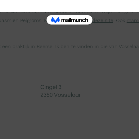
 voor kinesitherapie en manuele therapie bij mijn collega's 
Jasmien Pelgroms. Meer info vind je op
deze site
. Ook
mama
.
 een praktijk in Beerse. Ik ben te vinden in die van Vosselaar.
Cingel 3
2350 Vosselaar