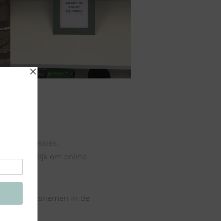
n op één sessies.
 ook mogelijk om online
kan je plaatsnemen in de