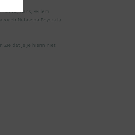
Dorien Clijmans, Willem
coach Natascha Beyers
is
 Zie dat je je hierin niet