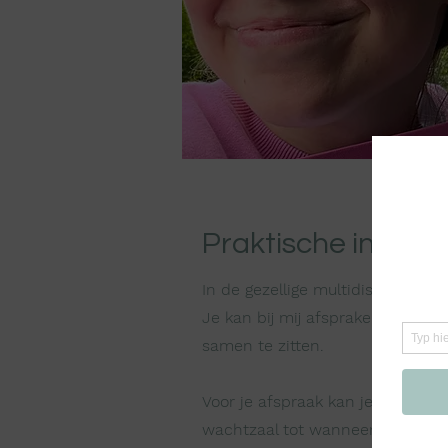
Praktische inform
In de gezellige multidisciplinaire
Je kan bij mij afspraken maken 
samen te zitten.
Voor je afspraak kan je gewoon 
wachtzaal tot wanneer ik je daa